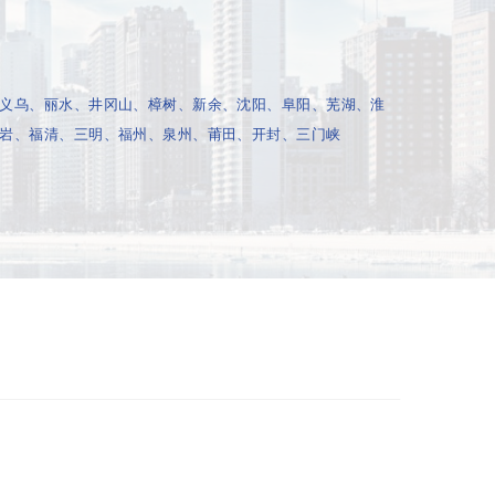
义乌、丽水、井冈山、樟树、新余、沈阳、阜阳、芜湖、淮
岩、福清、三明、福州、泉州、莆田、开封、三门峡